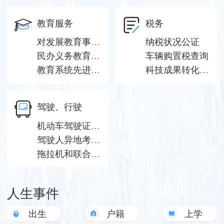
教育服务
税务
对发展教育事业做出突出贡献的奖励
纳税状况公证
民办义务教育阶段学校、幼儿园、文化教育培训学校名称、类别、层次变更审批
车辆购置税查询
教育系统先进集体、模范教师、先进工作者
科技成果转化暂不征收个人所得税备案
驾驶、行驶
机动车驾驶证公证
驾驶人异地考试预约计划公布
拖拉机和联合收割机驾驶证核发
人生事件
出生
户籍
上学