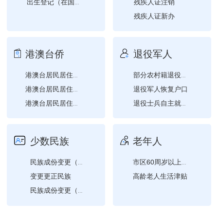
残疾人证注销
出生登记（在国内出生的子...
残疾人证新办
残疾人证挂失补办
残疾人证迁移
港澳台侨
退役军人
残疾人证换领
港澳台居民居住证作废
部分农村籍退役士兵老年生...
退役军人恢复户口
港澳台居民居住证申领
港澳台居民居住证换领
退役士兵自主就业一次性经...
港澳台居民居住证补领
退役士兵待安排工作期间生...
国外、港澳台回来定居（恢...
少数民族
老年人
民族成份变更（未满十八周...
市区60周岁以上低保、低...
变更更正民族
高龄老人生活津贴
民族成份变更（未满十八周...
民族成份变更（未满十八周...