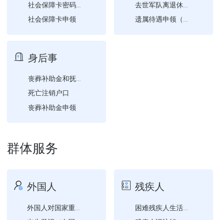
内地居民结婚登记
社会保障卡密码修改与重置
去世军队离退休干部生前离...
社会保障卡申领
遗属待遇申领（退休）
高校毕业生社保补贴申领
退休人员恢复企业养老保险...
多重养老保险关系个人账户...
异地安置退休人员备案
身后事
城乡居民养老保险待遇申领
灵活就业人员社会保险费缴...
丧葬补助金和抚恤金申领
死亡注销户口
开具社会保险费缴费证明
丧葬补助金申领
城乡居民养老保险参保登记
城乡居民参保登记
享受定期抚恤金的烈属、因...
社会保障卡信息变更
伤残人员抚恤待遇发放
群体服务
城乡居民社会保险费申报
退出现役的残疾军人病故丧...
社会保障卡应用状态查询
烈士遗属、因公牺牲军人遗...
人民调解员因从事工作致伤...
外国人
残疾人
烈士遗属、因公牺牲军人遗...
非正常死亡证明
外国人对国家重点保护陆生...
困难残疾人生活补贴和重度...