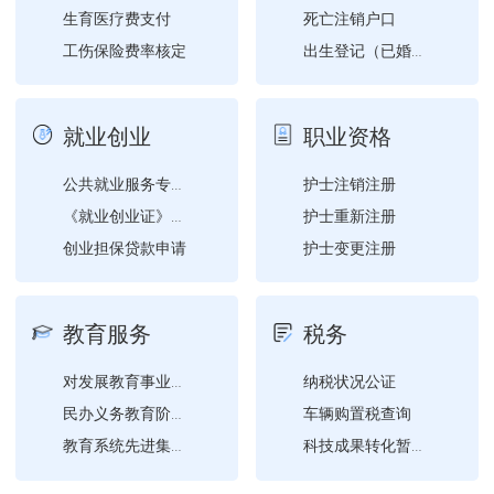
生育医疗费支付
死亡注销户口
工伤保险费率核定
出生登记（已婚学生夫妻双...
社会保障卡申领
出国境定居注销户口
社会保障卡补领、换领、换...
加入外国国籍并自动丧失中...
就业创业
职业资格
档案的转递
职工参保信息变更登记
户口簿换补领
护士注销注册
城乡居民参保信息变更登记
公共就业服务专项活动
护士重新注册
社会保障卡挂失与解挂
大中专学生毕业户口迁移
《就业创业证》（《就业失...
创业担保贷款申请
护士变更注册
多重养老保险关系个人账户...
户口迁移审批（县级权限）
夫妻投靠户口迁移
护士执业注册
城乡居民养老保险待遇申领
对计量纠纷的调解和仲裁检...
档案的接收
就业登记
护士延续注册
灵活就业人员社会保险费缴...
教育服务
税务
就业困难人员社会保险补贴...
技校学生毕业户口迁移
残疾人自主就业创业补贴申...
职业供求信息、市场工资指...
开具社会保险费缴费证明
纳税状况公证
《就业创业证》申领
医师规范化培训执业注册
对发展教育事业做出突出贡...
个人基本信息修改
创业开业指导
车辆购置税查询
民办义务教育阶段学校、幼...
军地机关事业单位养老保险...
劳动人事争议仲裁申请
教育系统先进集体、模范教...
科技成果转化暂不征收个人...
城乡居民养老保险参保登记
民办义务教育阶段学校、幼...
个人所得税递延纳税报告