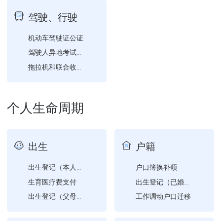
社会保障卡注销
对教师申诉的处理
个人所得税分期缴纳报告
驾驶、行驶
城乡居民社会保险费申报
民办义务教育阶段学校、幼...
开具个人所得税纳税记录
社会保障卡应用状态查询
清缴税款
机动车驾驶证公证
民办义务教育阶段学校、幼...
生育津贴支付
民办义务教育阶段学校、幼...
驾驶人异地考试预约计划公...
拖拉机和联合收割机驾驶证...
驾驶证超龄换证
驾驶人打印学习驾驶证明
个人生命周期
出生
户籍
户口簿换补领
出生登记（本人出生在国外...
生育医疗费支付
出生登记（已婚学生夫妻双...
工作调动户口迁移
出生登记（父母双方均为已...
收养三代以内同旁系血亲的...
大中专学生毕业户口迁移