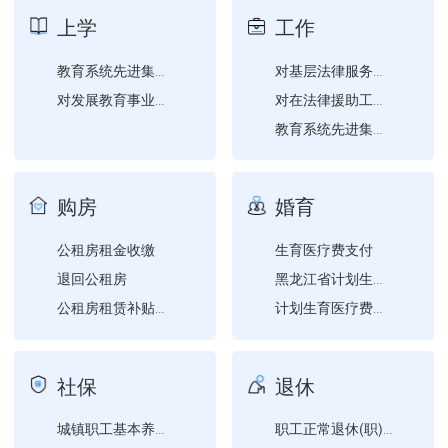
居民身份证补领
收养非福利机构抚养的孤儿
上学
工作
生育津贴支付
技校学生毕业户口迁移
死亡注销户口
出生登记（非婚生育子女随...
教育系统先进集体、模范教...
对基层法律服务所、基层法...
夫妻投靠户口迁移
国内公民解除收养关系登记
对发展教育事业做出突出贡...
对在法律援助工作中作出突...
更正出生地
出国境定居注销户口
教育系统先进集体、模范教...
收养儿童福利机构抚养的孤...
户口迁移审批（县级权限）
常驻异地工作人员备案
撤销中国公民收养登记
对在城市照明工作中做出突...
购房
婚育
更正出生日期
工作调动户口迁移
出生登记（在国内出生的子...
公租房租金收缴
生育医疗费支付
基层法律服务工作者信息查...
出生登记
退回公租房
对班主任及其他德育工作先...
黑龙江省计划生育情况证明...
收养继子女
人民调解员因从事工作致伤...
公租房租赁补贴资格确认
计划生育医疗费支付
出生登记（已婚学生夫妻双...
腾退公租房
生育津贴支付
退役士兵待安排工作期间生...
收养儿童福利机构抚养的弃...
事业单位工作人员申诉、再...
国有建设用地使用权及房屋...
出生登记（非婚生育子女随...
社保
退休
出生登记（非婚生育子女随...
结婚登记预约
城镇职工基本养老保险关系...
职工正常退休(职)申请