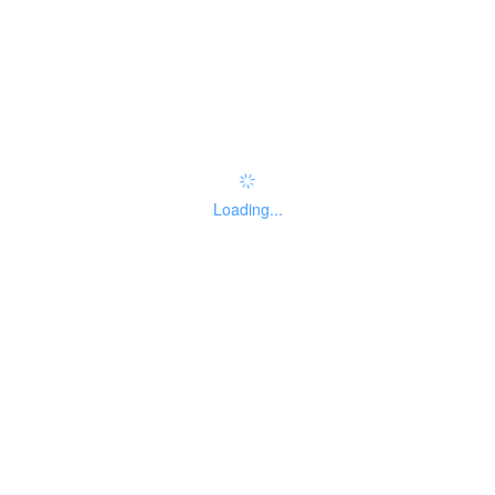
办事指南：
指南评价
查看评价
权责清单
Loading...
基本信息
线下办事点
受理标准
办理流程
申请材料
收费信息