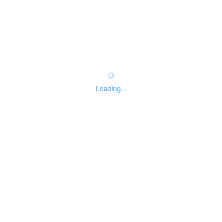
办事指南：
指南评价
查看评价
常见问题
无
Loading...
智能咨询
权责清单