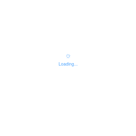
办事指南：
指南评价
查看评价
常见问题
无
Loading...
智能咨询
权责清单