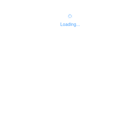
Loading...
基本信息
线下办事点
设定依据
基础信息
事项名
内地居民婚姻登记
实施主
01
称
机构信息查询
体性质
自然人
法人主
主题分
060
暂无分类
题分类
类