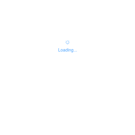
办事指南：
指南评价
查看评价
权责清单
Loading...
基本信息
线下办事点
受理标准
办理流程
申请材料
收费信息
设定依据