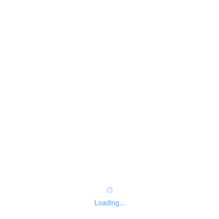
yes
是否收费
no
监督投诉方式
无
受理标准
办理流程
申请材料
Loading...
实施主体性质
01