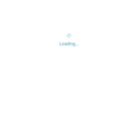
实施主体性质
01
Loading...
法人主题分类
暂无分类
办理结果名称
办理结果样本