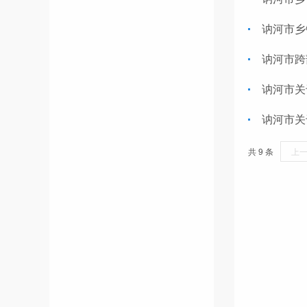
讷河市乡
讷河市跨
讷河市关
讷河市关
共 9 条
上